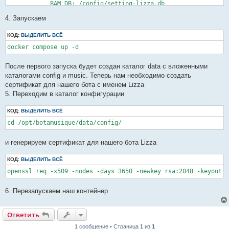
            BAM_DB: /config/setting-lizza.db

            BAM_MUMBLE_SERVER: 'mumble.address.server'

4. Запускаем
            BAM_MUMBLE_PORT: 64738

            BAM_USER: Lizza

            BAM_CHANNEL: Радио1

КОД:
ВЫДЕЛИТЬ ВСЁ
        volumes:

docker compose up -d
            - ./data/music:/botamusique/music_folder

            - ./data/config:/config

        cpus: 2

После первого запуска будет создан каталог data с вложенными
каталогами config и music. Теперь нам необходимо создать
сертификат для нашего бота с именем Lizza
5. Переходим в каталог конфигурации
КОД:
ВЫДЕЛИТЬ ВСЁ
cd /opt/botamusique/data/config/
и генерируем сертификат для нашего бота Lizza
КОД:
ВЫДЕЛИТЬ ВСЁ
openssl req -x509 -nodes -days 3650 -newkey rsa:2048 -keyout 
6. Перезапускаем наш контейнер
Ответить
1 сообщение • Страница
1
из
1