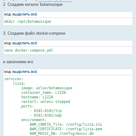
е
2. Создаем каталог botamusique
КОД:
ВЫДЕЛИТЬ ВСЁ
mkdir /opt/botamusique
3. Создаем файл docker-compose
КОД:
ВЫДЕЛИТЬ ВСЁ
nano docker-compose.yml
и заполняем его
КОД:
ВЫДЕЛИТЬ ВСЁ
services:

    lizza:

        image: azlux/botamusique

        container_name: LIZZA

        hostname: LIZZA

        restart: unless-stopped

        ports:

            - 8181:8181/tcp

            - 8181:8181/udp

        environment:

            BAM_CONFIG_file: /config/lizza.ini

            BAM_CERTIFICATE: /config/lizza.pem

            BAM_MUSIC_DB: /config/music.db
