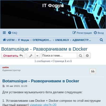
IT Форум
FAQ
Регистрация
Вход
П
USTIM
IT Форум
ОПЕРАЦИОННЫЕ СИСТЕМЫ
UNIX/LINUX
АДМИНИСТРИРОВАНИЕ LINUX
о
Botamusique - Разворачиваем в Docker
и
Поиск
Расширен
Ответить
с
1 сообщение • Страница
1
из
1
к
ustim
Администратор
Botamusique - Разворачиваем в Docker
С
30 авг 2023, 11:23
о
о
Для установки музыкального бота делаем следующее:
б
щ
е
1. Устанавливаем сам Docker + Docker compose по этой инструкции
н
(быстрый вариант)
viewtopic.php?t=20
и