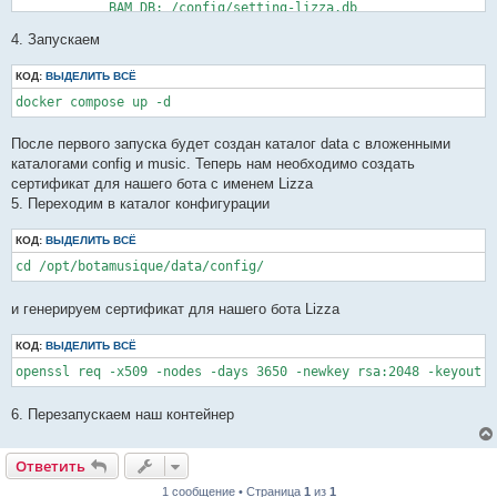
            BAM_DB: /config/setting-lizza.db

            BAM_MUMBLE_SERVER: 'mumble.address.server'

4. Запускаем
            BAM_MUMBLE_PORT: 64738

            BAM_USER: Lizza

            BAM_CHANNEL: Радио1

КОД:
ВЫДЕЛИТЬ ВСЁ
        volumes:

docker compose up -d
            - ./data/music:/botamusique/music_folder

            - ./data/config:/config

        cpus: 2

После первого запуска будет создан каталог data с вложенными
каталогами config и music. Теперь нам необходимо создать
сертификат для нашего бота с именем Lizza
5. Переходим в каталог конфигурации
КОД:
ВЫДЕЛИТЬ ВСЁ
cd /opt/botamusique/data/config/
и генерируем сертификат для нашего бота Lizza
КОД:
ВЫДЕЛИТЬ ВСЁ
openssl req -x509 -nodes -days 3650 -newkey rsa:2048 -keyout 
6. Перезапускаем наш контейнер
Ответить
1 сообщение • Страница
1
из
1