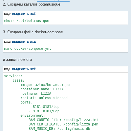
е
2. Создаем каталог botamusique
КОД:
ВЫДЕЛИТЬ ВСЁ
mkdir /opt/botamusique
3. Создаем файл docker-compose
КОД:
ВЫДЕЛИТЬ ВСЁ
nano docker-compose.yml
и заполняем его
КОД:
ВЫДЕЛИТЬ ВСЁ
services:

    lizza:

        image: azlux/botamusique

        container_name: LIZZA

        hostname: LIZZA

        restart: unless-stopped

        ports:

            - 8181:8181/tcp

            - 8181:8181/udp

        environment:

            BAM_CONFIG_file: /config/lizza.ini

            BAM_CERTIFICATE: /config/lizza.pem

            BAM_MUSIC_DB: /config/music.db
