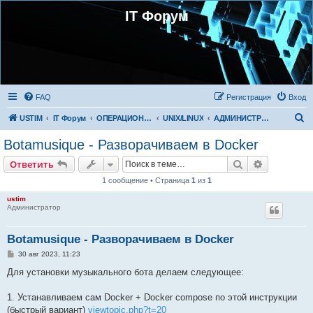
IT Форум
FAQ
Регистрация
Вход
П
USTIM
IT Форум
ОПЕРАЦИОННЫЕ СИСТЕМЫ
UNIX/LINUX
АДМИНИСТРИРОВАНИЕ LINUX
о
Botamusique - Разворачиваем в Docker
и
Поиск
Расширен
Ответить
с
1 сообщение • Страница
1
из
1
к
ustim
Администратор
Botamusique - Разворачиваем в Docker
С
30 авг 2023, 11:23
о
о
Для установки музыкального бота делаем следующее:
б
щ
е
1. Устанавливаем сам Docker + Docker compose по этой инструкции
н
(быстрый вариант)
viewtopic.php?t=20
и