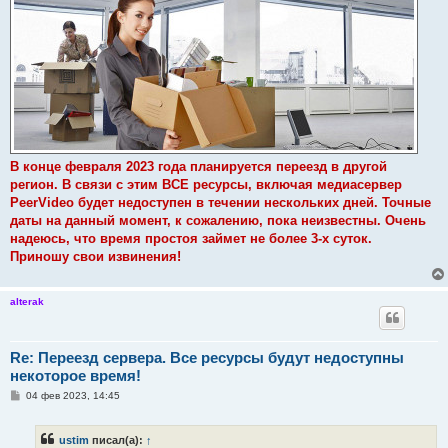
щ
е
н
и
е
В конце февраля 2023 года планируется переезд в другой
регион. В связи с этим ВСЕ ресурсы, включая медиасервер
PeerVideo будет недоступен в течении нескольких дней. Точные
даты на данный момент, к сожалению, пока неизвестны. Очень
надеюсь, что время простоя займет не более 3-х суток.
Приношу свои извинения!
alterak
Re: Переезд сервера. Все ресурсы будут недоступны
некоторое время!
С
04 фев 2023, 14:45
о
о
б
ustim
писал(а):
↑
щ