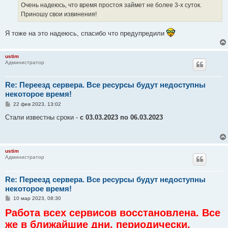
е
Очень надеюсь, что время простоя займет не более 3-х суток.
н
Приношу свои извинения!
и
е
Я тоже на это надеюсь, спасибо что предупредили
ustim
Администратор
Re: Переезд сервера. Все ресурсы будут недоступны
некоторое время!
С
22 фев 2023, 13:02
о
о
Стали известны сроки -
с 03.03.2023 по 06.03.2023
б
щ
е
н
и
ustim
е
Администратор
Re: Переезд сервера. Все ресурсы будут недоступны
некоторое время!
С
10 мар 2023, 08:30
о
Работа всех сервисов восстановлена. Все
о
б
же в ближайшие дни, периодически,
щ