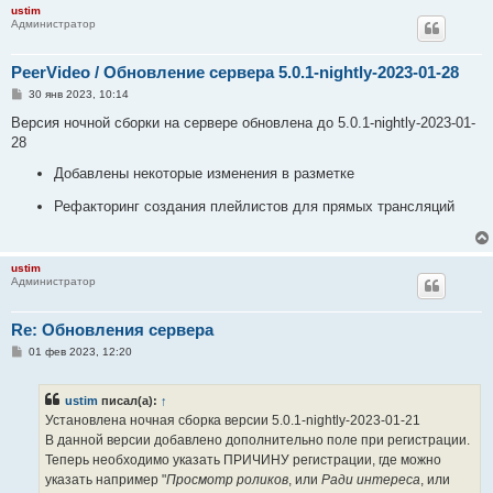
ustim
Администратор
PeerVideo / Обновление сервера 5.0.1-nightly-2023-01-28
С
30 янв 2023, 10:14
о
о
Версия ночной сборки на сервере обновлена до 5.0.1-nightly-2023-01-
б
28
щ
е
Добавлены некоторые изменения в разметке
н
и
е
Рефакторинг создания плейлистов для прямых трансляций
ustim
Администратор
Re: Обновления сервера
С
01 фев 2023, 12:20
о
о
б
ustim
писал(а):
↑
щ
е
Установлена ночная сборка версии 5.0.1-nightly-2023-01-21
н
В данной версии добавлено дополнительно поле при регистрации.
и
е
Теперь необходимо указать ПРИЧИНУ регистрации, где можно
указать например "
Просмотр роликов
, или
Ради интереса
, или