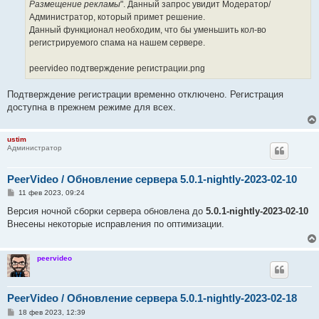
Размещение рекламы
". Данный запрос увидит Модератор/
Администратор, который примет решение.
Данный функционал необходим, что бы уменьшить кол-во
регистрируемого спама на нашем сервере.
peervideo подтверждение регистрации.png
Подтверждение регистрации временно отключено. Регистрация
доступна в прежнем режиме для всех.
ustim
Администратор
PeerVideo / Обновление сервера 5.0.1-nightly-2023-02-10
С
11 фев 2023, 09:24
о
о
Версия ночной сборки сервера обновлена до
5.0.1-nightly-2023-02-10
б
Внесены некоторые исправления по оптимизации.
щ
е
н
и
peervideo
е
PeerVideo / Обновление сервера 5.0.1-nightly-2023-02-18
С
18 фев 2023, 12:39