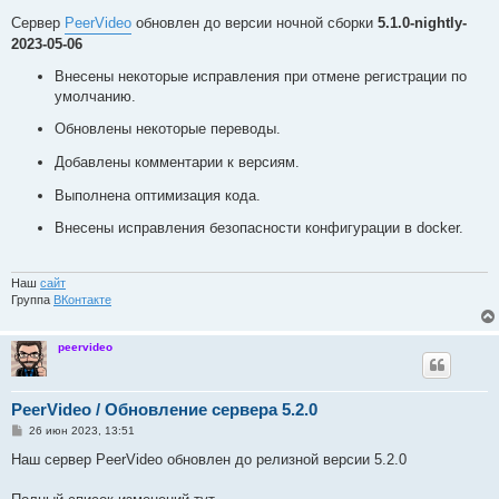
о
о
Сервер
PeerVideo
обновлен до версии ночной сборки
5.1.0-nightly-
б
2023-05-06
щ
е
н
Внесены некоторые исправления при отмене регистрации по
и
умолчанию.
е
Обновлены некоторые переводы.
Добавлены комментарии к версиям.
Выполнена оптимизация кода.
Внесены исправления безопасности конфигурации в docker.
Наш
сайт
Группа
ВКонтакте
peervideo
PeerVideo / Обновление сервера 5.2.0
С
26 июн 2023, 13:51
о
о
Наш сервер PeerVideo обновлен до релизной версии 5.2.0
б
щ
е