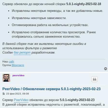
о
о
Сервер обновлен до версии ночной сборки
5.0.1-nightly-2023-02-18
б
щ
Исправлены некоторые переводы, а так же добавлены новые.
е
н
Исправлены некоторые зависимости.
и
е
Оптимизирована работа на мобильных устройствах.
Исправлено отображение количества просмотров. Ранее
отображалось сильно заниженное количество.
В данной сборке так же выявлены некоторые ошибки в
использовании фильтра и разметке
Создан
баг репорт
разработчикам.
Наш
сайт
Группа
ВКонтакте
peervideo
PeerVideo / Обновление сервера 5.0.1-nightly-2023-02-23
С
23 фев 2023, 09:08
о
о
Сервер
PeerVideo
обновлен до версии
5.0.1-nightly-2023-02-23
б
В данной сборке исправлены недочеты с разметкой, локализацией, а
щ
е