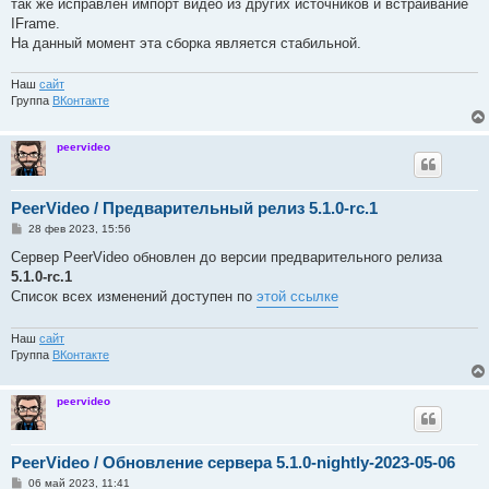
так же исправлен импорт видео из других источников и встраивание
н
IFrame.
и
е
На данный момент эта сборка является стабильной.
Наш
сайт
Группа
ВКонтакте
peervideo
PeerVideo / Предварительный релиз 5.1.0-rc.1
С
28 фев 2023, 15:56
о
о
Сервер PeerVideo обновлен до версии предварительного релиза
б
5.1.0-rc.1
щ
е
Список всех изменений доступен по
этой ссылке
н
и
е
Наш
сайт
Группа
ВКонтакте
peervideo
PeerVideo / Обновление сервера 5.1.0-nightly-2023-05-06
С
06 май 2023, 11:41