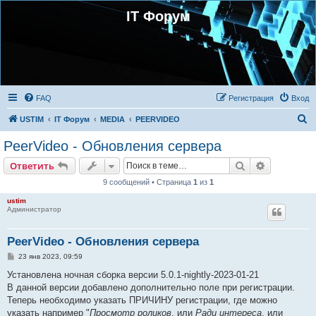
IT Форум
FAQ
Регистрация
Вход
П
USTIM
IT Форум
MEDIA
PEERVIDEO
о
PeerVideo - Обновления сервера
и
Поиск
Расширен
Ответить
с
9 сообщений • Страница
1
из
1
к
ustim
Администратор
PeerVideo - Обновления сервера
С
23 янв 2023, 09:59
о
о
Установлена ночная сборка версии 5.0.1-nightly-2023-01-21
б
В данной версии добавлено дополнительно поле при регистрации.
щ
е
Теперь необходимо указать ПРИЧИНУ регистрации, где можно
н
указать например "
Просмотр роликов
, или
Ради интереса
, или
и