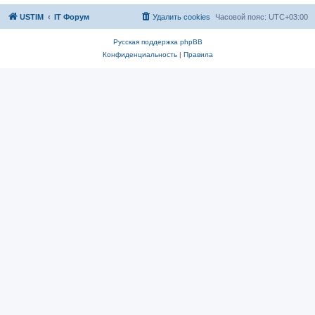
USTIM
IT Форум
Удалить cookies
Часовой пояс:
UTC+03:00
Русская поддержка phpBB
Конфиденциальность
|
Правила