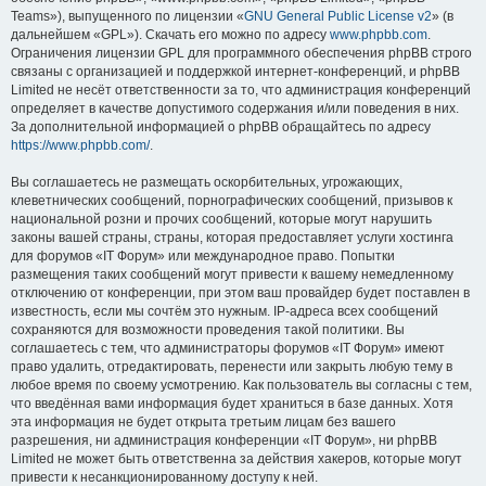
Teams»), выпущенного по лицензии «
GNU General Public License v2
» (в
дальнейшем «GPL»). Скачать его можно по адресу
www.phpbb.com
.
Ограничения лицензии GPL для программного обеспечения phpBB строго
связаны с организацией и поддержкой интернет-конференций, и phpBB
Limited не несёт ответственности за то, что администрация конференций
определяет в качестве допустимого содержания и/или поведения в них.
За дополнительной информацией о phpBB обращайтесь по адресу
https://www.phpbb.com/
.
Вы соглашаетесь не размещать оскорбительных, угрожающих,
клеветнических сообщений, порнографических сообщений, призывов к
национальной розни и прочих сообщений, которые могут нарушить
законы вашей страны, страны, которая предоставляет услуги хостинга
для форумов «IT Форум» или международное право. Попытки
размещения таких сообщений могут привести к вашему немедленному
отключению от конференции, при этом ваш провайдер будет поставлен в
известность, если мы сочтём это нужным. IP-адреса всех сообщений
сохраняются для возможности проведения такой политики. Вы
соглашаетесь с тем, что администраторы форумов «IT Форум» имеют
право удалить, отредактировать, перенести или закрыть любую тему в
любое время по своему усмотрению. Как пользователь вы согласны с тем,
что введённая вами информация будет храниться в базе данных. Хотя
эта информация не будет открыта третьим лицам без вашего
разрешения, ни администрация конференции «IT Форум», ни phpBB
Limited не может быть ответственна за действия хакеров, которые могут
привести к несанкционированному доступу к ней.