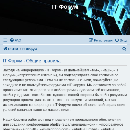
IT Форум
FAQ
Регистрация
Вход
П
USTIM
IT Форум
о
IT Форум - Общие правила
и
с
Заходя на конференцию «IT Форум» (в дальнейшем «мы», «наш», «IT
Форум», «https://itforum.ustim.ru»), вы подтверждаете своё согласие со
к
следующими условиями. Если вы не согласны с ними, пожалуйста, не
заходите и не пользуйтесь форумами «IT Форум». Мы оставляем за собой
право изменять эти правила в любое время и сделаем всё возможное,
чтобы уведомить вас об этом, однако с вашей стороны было бы разумным
регулярно просматривать этот текст на предмет изменений, так как
использование конференции «IT Форум» после обновления/исправления
условий означает ваше согласие с ними.
Наши форумы работают под управлением программного обеспечения
для создания конференций phpBB (в дальнейшем «они», «программное
обеспечение phpBB», «www.phpbb.com», «phpBB Limited», «phpBB