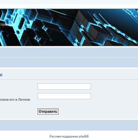
страторов
и
енили его в Личном
Русская поддержка phpBB