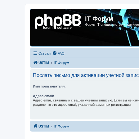
IT Форум
Форум IT специалистов и админи
Ссылки
FAQ
USTIM
IT Форум
Послать письмо для активации учётной запис
Имя пользователя:
Адрес email:
Адрес email, связанный с вашей учётной записью. Если вы не изм
разделе, то это адрес email, указанный вами при регистрации.
USTIM
IT Форум