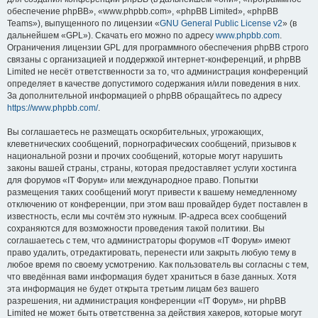
обеспечение phpBB», «www.phpbb.com», «phpBB Limited», «phpBB
Teams»), выпущенного по лицензии «
GNU General Public License v2
» (в
дальнейшем «GPL»). Скачать его можно по адресу
www.phpbb.com
.
Ограничения лицензии GPL для программного обеспечения phpBB строго
связаны с организацией и поддержкой интернет-конференций, и phpBB
Limited не несёт ответственности за то, что администрация конференций
определяет в качестве допустимого содержания и/или поведения в них.
За дополнительной информацией о phpBB обращайтесь по адресу
https://www.phpbb.com/
.
Вы соглашаетесь не размещать оскорбительных, угрожающих,
клеветнических сообщений, порнографических сообщений, призывов к
национальной розни и прочих сообщений, которые могут нарушить
законы вашей страны, страны, которая предоставляет услуги хостинга
для форумов «IT Форум» или международное право. Попытки
размещения таких сообщений могут привести к вашему немедленному
отключению от конференции, при этом ваш провайдер будет поставлен в
известность, если мы сочтём это нужным. IP-адреса всех сообщений
сохраняются для возможности проведения такой политики. Вы
соглашаетесь с тем, что администраторы форумов «IT Форум» имеют
право удалить, отредактировать, перенести или закрыть любую тему в
любое время по своему усмотрению. Как пользователь вы согласны с тем,
что введённая вами информация будет храниться в базе данных. Хотя
эта информация не будет открыта третьим лицам без вашего
разрешения, ни администрация конференции «IT Форум», ни phpBB
Limited не может быть ответственна за действия хакеров, которые могут