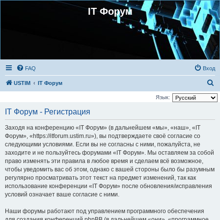
IT Форум
FAQ
Вход
П
USTIM
IT Форум
о
Язык:
и
IT Форум - Регистрация
с
Заходя на конференцию «IT Форум» (в дальнейшем «мы», «наш», «IT
к
Форум», «https://itforum.ustim.ru»), вы подтверждаете своё согласие со
следующими условиями. Если вы не согласны с ними, пожалуйста, не
заходите и не пользуйтесь форумами «IT Форум». Мы оставляем за собой
право изменять эти правила в любое время и сделаем всё возможное,
чтобы уведомить вас об этом, однако с вашей стороны было бы разумным
регулярно просматривать этот текст на предмет изменений, так как
использование конференции «IT Форум» после обновления/исправления
условий означает ваше согласие с ними.
Наши форумы работают под управлением программного обеспечения
для создания конференций phpBB (в дальнейшем «они», «программное