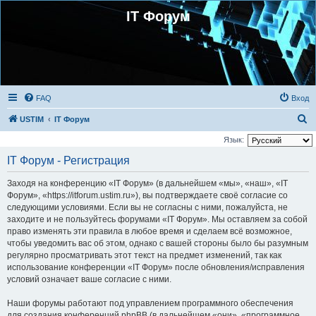
IT Форум
FAQ
Вход
П
USTIM
IT Форум
о
Язык:
и
IT Форум - Регистрация
с
Заходя на конференцию «IT Форум» (в дальнейшем «мы», «наш», «IT
к
Форум», «https://itforum.ustim.ru»), вы подтверждаете своё согласие со
следующими условиями. Если вы не согласны с ними, пожалуйста, не
заходите и не пользуйтесь форумами «IT Форум». Мы оставляем за собой
право изменять эти правила в любое время и сделаем всё возможное,
чтобы уведомить вас об этом, однако с вашей стороны было бы разумным
регулярно просматривать этот текст на предмет изменений, так как
использование конференции «IT Форум» после обновления/исправления
условий означает ваше согласие с ними.
Наши форумы работают под управлением программного обеспечения
для создания конференций phpBB (в дальнейшем «они», «программное