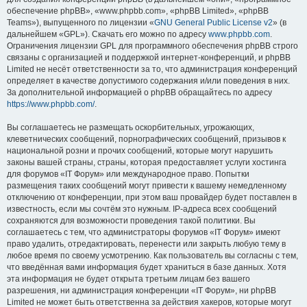
обеспечение phpBB», «www.phpbb.com», «phpBB Limited», «phpBB
Teams»), выпущенного по лицензии «
GNU General Public License v2
» (в
дальнейшем «GPL»). Скачать его можно по адресу
www.phpbb.com
.
Ограничения лицензии GPL для программного обеспечения phpBB строго
связаны с организацией и поддержкой интернет-конференций, и phpBB
Limited не несёт ответственности за то, что администрация конференций
определяет в качестве допустимого содержания и/или поведения в них.
За дополнительной информацией о phpBB обращайтесь по адресу
https://www.phpbb.com/
.
Вы соглашаетесь не размещать оскорбительных, угрожающих,
клеветнических сообщений, порнографических сообщений, призывов к
национальной розни и прочих сообщений, которые могут нарушить
законы вашей страны, страны, которая предоставляет услуги хостинга
для форумов «IT Форум» или международное право. Попытки
размещения таких сообщений могут привести к вашему немедленному
отключению от конференции, при этом ваш провайдер будет поставлен в
известность, если мы сочтём это нужным. IP-адреса всех сообщений
сохраняются для возможности проведения такой политики. Вы
соглашаетесь с тем, что администраторы форумов «IT Форум» имеют
право удалить, отредактировать, перенести или закрыть любую тему в
любое время по своему усмотрению. Как пользователь вы согласны с тем,
что введённая вами информация будет храниться в базе данных. Хотя
эта информация не будет открыта третьим лицам без вашего
разрешения, ни администрация конференции «IT Форум», ни phpBB
Limited не может быть ответственна за действия хакеров, которые могут