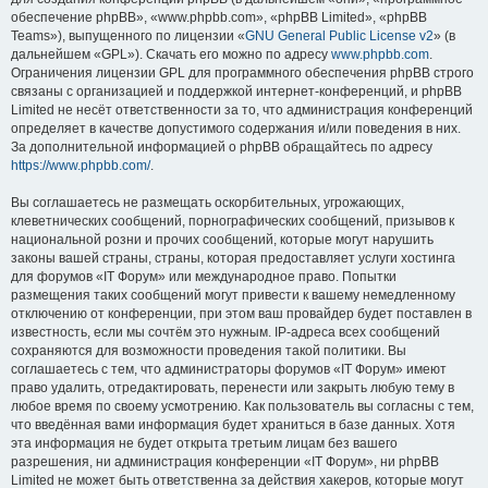
обеспечение phpBB», «www.phpbb.com», «phpBB Limited», «phpBB
Teams»), выпущенного по лицензии «
GNU General Public License v2
» (в
дальнейшем «GPL»). Скачать его можно по адресу
www.phpbb.com
.
Ограничения лицензии GPL для программного обеспечения phpBB строго
связаны с организацией и поддержкой интернет-конференций, и phpBB
Limited не несёт ответственности за то, что администрация конференций
определяет в качестве допустимого содержания и/или поведения в них.
За дополнительной информацией о phpBB обращайтесь по адресу
https://www.phpbb.com/
.
Вы соглашаетесь не размещать оскорбительных, угрожающих,
клеветнических сообщений, порнографических сообщений, призывов к
национальной розни и прочих сообщений, которые могут нарушить
законы вашей страны, страны, которая предоставляет услуги хостинга
для форумов «IT Форум» или международное право. Попытки
размещения таких сообщений могут привести к вашему немедленному
отключению от конференции, при этом ваш провайдер будет поставлен в
известность, если мы сочтём это нужным. IP-адреса всех сообщений
сохраняются для возможности проведения такой политики. Вы
соглашаетесь с тем, что администраторы форумов «IT Форум» имеют
право удалить, отредактировать, перенести или закрыть любую тему в
любое время по своему усмотрению. Как пользователь вы согласны с тем,
что введённая вами информация будет храниться в базе данных. Хотя
эта информация не будет открыта третьим лицам без вашего
разрешения, ни администрация конференции «IT Форум», ни phpBB
Limited не может быть ответственна за действия хакеров, которые могут