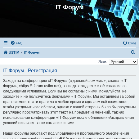
IT Форум
FAQ
Вход
П
USTIM
IT Форум
о
Язык:
и
IT Форум - Регистрация
с
Заходя на конференцию «IT Форум» (в дальнейшем «мы», «наш», «IT
к
Форум», «https://itforum.ustim.ru»), вы подтверждаете своё согласие со
следующими условиями. Если вы не согласны с ними, пожалуйста, не
заходите и не пользуйтесь форумами «IT Форум». Мы оставляем за собой
право изменять эти правила в любое время и сделаем всё возможное,
чтобы уведомить вас об этом, однако с вашей стороны было бы разумным
регулярно просматривать этот текст на предмет изменений, так как
использование конференции «IT Форум» после обновления/исправления
условий означает ваше согласие с ними.
Наши форумы работают под управлением программного обеспечения
для создания конференций phpBB (в дальнейшем «они», «программное