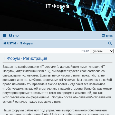
IT Форум
FAQ
Вход
П
USTIM
IT Форум
о
Язык:
и
IT Форум - Регистрация
с
Заходя на конференцию «IT Форум» (в дальнейшем «мы», «наш», «IT
к
Форум», «https://itforum.ustim.ru»), вы подтверждаете своё согласие со
следующими условиями. Если вы не согласны с ними, пожалуйста, не
заходите и не пользуйтесь форумами «IT Форум». Мы оставляем за собой
право изменять эти правила в любое время и сделаем всё возможное,
чтобы уведомить вас об этом, однако с вашей стороны было бы разумным
регулярно просматривать этот текст на предмет изменений, так как
использование конференции «IT Форум» после обновления/исправления
условий означает ваше согласие с ними.
Наши форумы работают под управлением программного обеспечения
для создания конференций phpBB (в дальнейшем «они», «программное