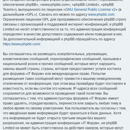
обеспечение phpBB», «www.phpbb.com», «phpBB Limited», «phpBB
Teams»), выпущенного по лицензии «
GNU General Public License v2
» (в
дальнейшем «GPL»). Скачать его можно по адресу
www.phpbb.com
.
Ограничения лицензии GPL для программного обеспечения phpBB строго
связаны с организацией и поддержкой интернет-конференций, и phpBB
Limited не несёт ответственности за то, что администрация конференций
определяет в качестве допустимого содержания и/или поведения в них.
За дополнительной информацией о phpBB обращайтесь по адресу
https://www.phpbb.com/
.
Вы соглашаетесь не размещать оскорбительных, угрожающих,
клеветнических сообщений, порнографических сообщений, призывов к
национальной розни и прочих сообщений, которые могут нарушить
законы вашей страны, страны, которая предоставляет услуги хостинга
для форумов «IT Форум» или международное право. Попытки
размещения таких сообщений могут привести к вашему немедленному
отключению от конференции, при этом ваш провайдер будет поставлен в
известность, если мы сочтём это нужным. IP-адреса всех сообщений
сохраняются для возможности проведения такой политики. Вы
соглашаетесь с тем, что администраторы форумов «IT Форум» имеют
право удалить, отредактировать, перенести или закрыть любую тему в
любое время по своему усмотрению. Как пользователь вы согласны с тем,
что введённая вами информация будет храниться в базе данных. Хотя
эта информация не будет открыта третьим лицам без вашего
разрешения, ни администрация конференции «IT Форум», ни phpBB
Limited не может быть ответственна за действия хакеров, которые могут