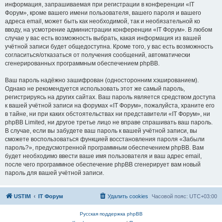
информация, запрашиваемая при регистрации в конференции «IT
Форум», кроме вашего имени пользователя, вашего пароля и вашего
адреса email, может быть как необходимой, так и необязательной ко
вводу, на усмотрение администрации конференции «IT Форум». В любом
случае у вас есть возможность выбрать, какая информация из вашей
учётной записи будет общедоступна. Кроме того, у вас есть возможность
согласиться/отказаться от получения сообщений, автоматически
сгенерированных программным обеспечением phpBB.
Ваш пароль надёжно зашифрован (односторонним хэшированием).
Однако не рекомендуется использовать этот же самый пароль,
регистрируясь на других сайтах. Ваш пароль является средством доступа
к вашей учётной записи на форумах «IT Форум», пожалуйста, храните его
в тайне, ни при каких обстоятельствах ни представители «IT Форум», ни
phpBB Limited, ни другое третье лицо не вправе спрашивать ваш пароль.
В случае, если вы забудете ваш пароль к вашей учётной записи, вы
сможете воспользоваться функцией восстановления пароля «Забыли
пароль?», предусмотренной программным обеспечением phpBB. Вам
будет необходимо ввести ваше имя пользователя и ваш адрес email,
после чего программное обеспечение phpBB сгенерирует вам новый
пароль для вашей учётной записи.
USTIM
IT Форум
Удалить cookies
Часовой пояс:
UTC+03:00
Русская поддержка phpBB