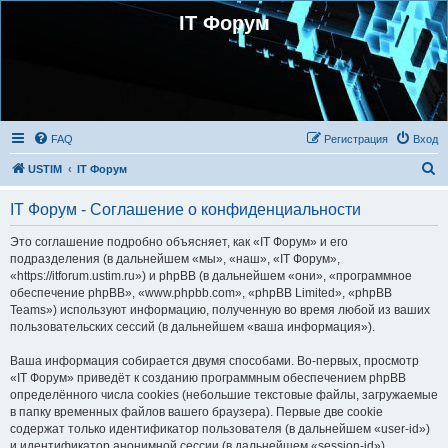
IT Форум
FAQ
Регистрация
Вход
П
USTIM
IT Форум
о
IT Форум - Соглашение о конфиденциальности
и
с
Это соглашение подробно объясняет, как «IT Форум» и его
подразделения (в дальнейшем «мы», «наш», «IT Форум»,
к
«https://itforum.ustim.ru») и phpBB (в дальнейшем «они», «программное
обеспечение phpBB», «www.phpbb.com», «phpBB Limited», «phpBB
Teams») используют информацию, полученную во время любой из ваших
пользовательских сессий (в дальнейшем «ваша информация»).
Ваша информация собирается двумя способами. Во-первых, просмотр
«IT Форум» приведёт к созданию программным обеспечением phpBB
определённого числа cookies (небольшие текстовые файлы, загружаемые
в папку временных файлов вашего браузера). Первые две cookie
содержат только идентификатор пользователя (в дальнейшем «user-id»)
и идентификатор анонимной сессии (в дальнейшем «session-id»),