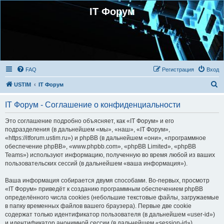
IT Форум
FAQ
Регистрация
Вход
П
USTIM
IT Форум
о
IT Форум - Соглашение о конфиденциальности
и
с
Это соглашение подробно объясняет, как «IT Форум» и его
подразделения (в дальнейшем «мы», «наш», «IT Форум»,
к
«https://itforum.ustim.ru») и phpBB (в дальнейшем «они», «программное
обеспечение phpBB», «www.phpbb.com», «phpBB Limited», «phpBB
Teams») используют информацию, полученную во время любой из ваших
пользовательских сессий (в дальнейшем «ваша информация»).
Ваша информация собирается двумя способами. Во-первых, просмотр
«IT Форум» приведёт к созданию программным обеспечением phpBB
определённого числа cookies (небольшие текстовые файлы, загружаемые
в папку временных файлов вашего браузера). Первые две cookie
содержат только идентификатор пользователя (в дальнейшем «user-id»)
и идентификатор анонимной сессии (в дальнейшем «session-id»),