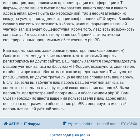
информация, запрашиваемая при регистрации в конференции «IT
Форум», кроме вашего имени пользователя, вашего пароля и вашего
адреса email, может быть как необходимой, так и необязательной ко
вводу, на усмотрение администрации конференции «IT Форум». В любом
случае у вас есть возможность выбрать, какая информация из вашей
учётной записи будет общедоступна. Кроме того, у вас есть возможность
согласиться/отказаться от получения сообщений, автоматически
сгенерированных программным обеспечением phpBB.
Ваш пароль надёжно зашифрован (односторонним хэшированием).
Однако не рекомендуется использовать этот же самый пароль,
регистрируясь на других сайтах. Ваш пароль является средством доступа
к вашей учётной записи на форумах «IT Форум», пожалуйста, храните его
в тайне, ни при каких обстоятельствах ни представители «IT Форум», ни
phpBB Limited, ни другое третье лицо не вправе спрашивать ваш пароль.
В случае, если вы забудете ваш пароль к вашей учётной записи, вы
сможете воспользоваться функцией восстановления пароля «Забыли
пароль?», предусмотренной программным обеспечением phpBB. Вам
будет необходимо ввести ваше имя пользователя и ваш адрес email,
после чего программное обеспечение phpBB сгенерирует вам новый
пароль для вашей учётной записи.
USTIM
IT Форум
Удалить cookies
Часовой пояс:
UTC+03:00
Русская поддержка phpBB