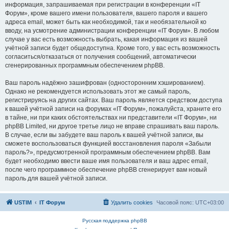
информация, запрашиваемая при регистрации в конференции «IT
Форум», кроме вашего имени пользователя, вашего пароля и вашего
адреса email, может быть как необходимой, так и необязательной ко
вводу, на усмотрение администрации конференции «IT Форум». В любом
случае у вас есть возможность выбрать, какая информация из вашей
учётной записи будет общедоступна. Кроме того, у вас есть возможность
согласиться/отказаться от получения сообщений, автоматически
сгенерированных программным обеспечением phpBB.
Ваш пароль надёжно зашифрован (односторонним хэшированием).
Однако не рекомендуется использовать этот же самый пароль,
регистрируясь на других сайтах. Ваш пароль является средством доступа
к вашей учётной записи на форумах «IT Форум», пожалуйста, храните его
в тайне, ни при каких обстоятельствах ни представители «IT Форум», ни
phpBB Limited, ни другое третье лицо не вправе спрашивать ваш пароль.
В случае, если вы забудете ваш пароль к вашей учётной записи, вы
сможете воспользоваться функцией восстановления пароля «Забыли
пароль?», предусмотренной программным обеспечением phpBB. Вам
будет необходимо ввести ваше имя пользователя и ваш адрес email,
после чего программное обеспечение phpBB сгенерирует вам новый
пароль для вашей учётной записи.
USTIM
IT Форум
Удалить cookies
Часовой пояс:
UTC+03:00
Русская поддержка phpBB