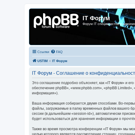
IT Форум
Форум IT специалистов и админи
Ссылки
FAQ
USTIM
IT Форум
IT Форум - Соглашение о конфиденциальнос
Это соглашение подробно объясняет, как «IT Форум» и его 
обеспечение phpBB», «www.phpbb.com», «phpBB Limited»,
информация»).
Ваша информация собирается двумя способами. Во-первых
файлы, загружаемые в папку временных файлов вашего бра
сессии (в дальнейшем «session-id»), автоматически прис
будет использоваться для хранения информации о прочтё
Также во время просмотра конференции «IT Форум» мы мож
целью которого является рассмотрение страниц, создан