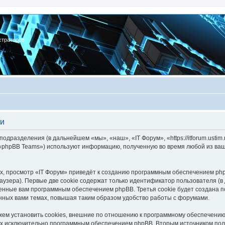
страторов
ти
подразделения (в дальнейшем «мы», «наш», «IT Форум», «https://itforum.usti
 «phpBB Teams») используют информацию, полученную во время любой из ваш
, просмотр «IT Форум» приведёт к созданию программным обеспечением php
узера). Первые две cookie содержат только идентификатор пользователя (в
военные вам программным обеспечением phpBB. Третья cookie будет создана 
нных вами темах, повышая таким образом удобство работы с форумами.
ем установить cookies, внешние по отношению к программному обеспечению 
ных исключительно программным обеспечением phpBB. Вторым источником по