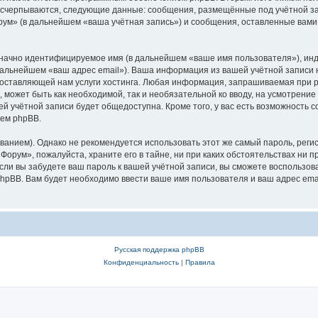
 исчерпываются, следующие данные: сообщения, размещённые под учётной з
рум» (в дальнейшем «ваша учётная запись») и сообщения, оставленные вами
означно идентифицируемое имя (в дальнейшем «ваше имя пользователя»), ин
 дальнейшем «ваш адрес email»). Ваша информация из вашей учётной записи
ставляющей нам услуги хостинга. Любая информация, запрашиваемая при ре
, может быть как необходимой, так и необязательной ко вводу, на усмотрен
ей учётной записи будет общедоступна. Кроме того, у вас есть возможность 
ем phpBB.
ием). Однако не рекомендуется использовать этот же самый пароль, регист
Форум», пожалуйста, храните его в тайне, ни при каких обстоятельствах ни пр
 если вы забудете ваш пароль к вашей учётной записи, вы сможете воспольз
pBB. Вам будет необходимо ввести ваше имя пользователя и ваш адрес emai
Русская поддержка phpBB
Конфиденциальность
|
Правила