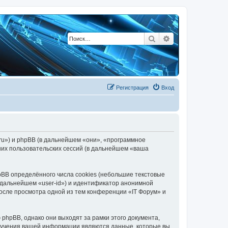
Поиск
Расширенный по
Регистрация
Вход
m.ru») и phpBB (в дальнейшем «они», «программное
их пользовательских сессий (в дальнейшем «ваша
BB определённого числа cookies (небольшие текстовые
 дальнейшем «user-id») и идентификатор анонимной
после просмотра одной из тем конференции «IT Форум» и
phpBB, однако они выходят за рамки этого документа,
лучения вашей информации являются данные, которые вы