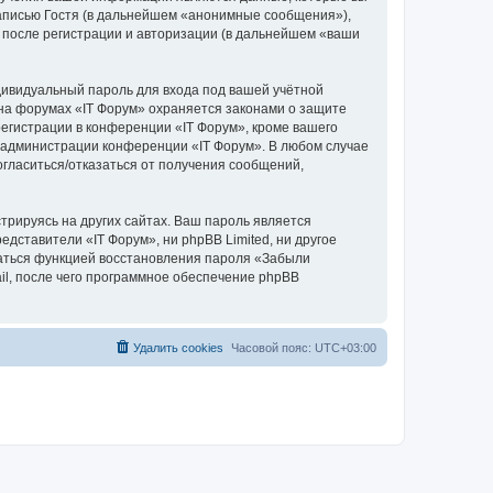
аписью Гостя (в дальнейшем «анонимные сообщения»),
 после регистрации и авторизации (в дальнейшем «ваши
дивидуальный пароль для входа под вашей учётной
 на форумах «IT Форум» охраняется законами о защите
гистрации в конференции «IT Форум», кроме вашего
ие администрации конференции «IT Форум». В любом случае
согласиться/отказаться от получения сообщений,
рируясь на других сайтах. Ваш пароль является
едставители «IT Форум», ни phpBB Limited, ни другое
оваться функцией восстановления пароля «Забыли
l, после чего программное обеспечение phpBB
Удалить cookies
Часовой пояс:
UTC+03:00