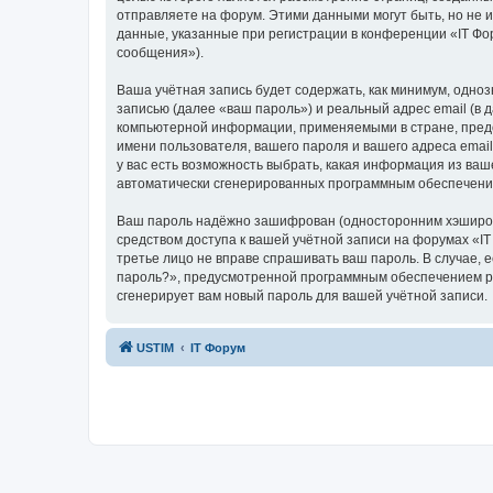
отправляете на форум. Этими данными могут быть, но не
данные, указанные при регистрации в конференции «IT Фо
сообщения»).
Ваша учётная запись будет содержать, как минимум, одн
записью (далее «ваш пароль») и реальный адрес email (в
компьютерной информации, применяемыми в стране, предо
имени пользователя, вашего пароля и вашего адреса email
у вас есть возможность выбрать, какая информация из ваш
автоматически сгенерированных программным обеспечени
Ваш пароль надёжно зашифрован (односторонним хэширован
средством доступа к вашей учётной записи на форумах «IT 
третье лицо не вправе спрашивать ваш пароль. В случае,
пароль?», предусмотренной программным обеспечением ph
сгенерирует вам новый пароль для вашей учётной записи.
USTIM
IT Форум