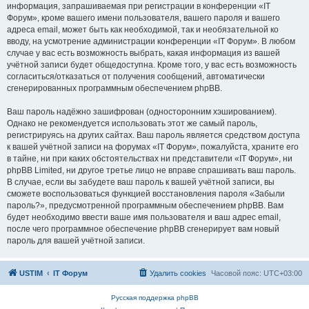
информация, запрашиваемая при регистрации в конференции «IT
Форум», кроме вашего имени пользователя, вашего пароля и вашего
адреса email, может быть как необходимой, так и необязательной ко
вводу, на усмотрение администрации конференции «IT Форум». В любом
случае у вас есть возможность выбрать, какая информация из вашей
учётной записи будет общедоступна. Кроме того, у вас есть возможность
согласиться/отказаться от получения сообщений, автоматически
сгенерированных программным обеспечением phpBB.
Ваш пароль надёжно зашифрован (односторонним хэшированием).
Однако не рекомендуется использовать этот же самый пароль,
регистрируясь на других сайтах. Ваш пароль является средством доступа
к вашей учётной записи на форумах «IT Форум», пожалуйста, храните его
в тайне, ни при каких обстоятельствах ни представители «IT Форум», ни
phpBB Limited, ни другое третье лицо не вправе спрашивать ваш пароль.
В случае, если вы забудете ваш пароль к вашей учётной записи, вы
сможете воспользоваться функцией восстановления пароля «Забыли
пароль?», предусмотренной программным обеспечением phpBB. Вам
будет необходимо ввести ваше имя пользователя и ваш адрес email,
после чего программное обеспечение phpBB сгенерирует вам новый
пароль для вашей учётной записи.
USTIM
IT Форум
Удалить cookies
Часовой пояс:
UTC+03:00
Русская поддержка phpBB