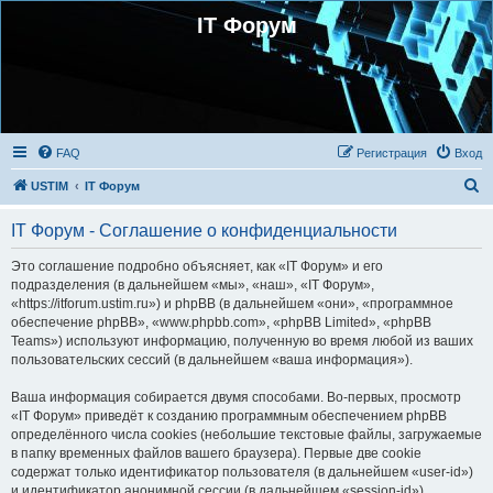
IT Форум
FAQ
Регистрация
Вход
П
USTIM
IT Форум
о
IT Форум - Соглашение о конфиденциальности
и
с
Это соглашение подробно объясняет, как «IT Форум» и его
подразделения (в дальнейшем «мы», «наш», «IT Форум»,
к
«https://itforum.ustim.ru») и phpBB (в дальнейшем «они», «программное
обеспечение phpBB», «www.phpbb.com», «phpBB Limited», «phpBB
Teams») используют информацию, полученную во время любой из ваших
пользовательских сессий (в дальнейшем «ваша информация»).
Ваша информация собирается двумя способами. Во-первых, просмотр
«IT Форум» приведёт к созданию программным обеспечением phpBB
определённого числа cookies (небольшие текстовые файлы, загружаемые
в папку временных файлов вашего браузера). Первые две cookie
содержат только идентификатор пользователя (в дальнейшем «user-id»)
и идентификатор анонимной сессии (в дальнейшем «session-id»),