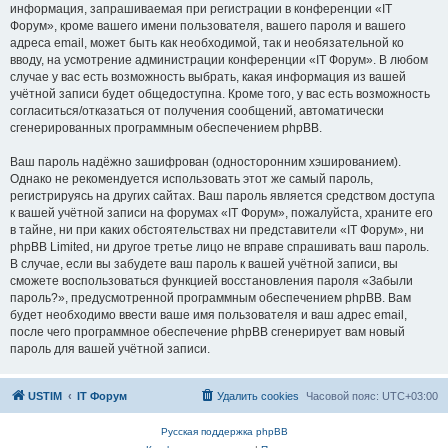
информация, запрашиваемая при регистрации в конференции «IT
Форум», кроме вашего имени пользователя, вашего пароля и вашего
адреса email, может быть как необходимой, так и необязательной ко
вводу, на усмотрение администрации конференции «IT Форум». В любом
случае у вас есть возможность выбрать, какая информация из вашей
учётной записи будет общедоступна. Кроме того, у вас есть возможность
согласиться/отказаться от получения сообщений, автоматически
сгенерированных программным обеспечением phpBB.
Ваш пароль надёжно зашифрован (односторонним хэшированием).
Однако не рекомендуется использовать этот же самый пароль,
регистрируясь на других сайтах. Ваш пароль является средством доступа
к вашей учётной записи на форумах «IT Форум», пожалуйста, храните его
в тайне, ни при каких обстоятельствах ни представители «IT Форум», ни
phpBB Limited, ни другое третье лицо не вправе спрашивать ваш пароль.
В случае, если вы забудете ваш пароль к вашей учётной записи, вы
сможете воспользоваться функцией восстановления пароля «Забыли
пароль?», предусмотренной программным обеспечением phpBB. Вам
будет необходимо ввести ваше имя пользователя и ваш адрес email,
после чего программное обеспечение phpBB сгенерирует вам новый
пароль для вашей учётной записи.
USTIM
IT Форум
Удалить cookies
Часовой пояс:
UTC+03:00
Русская поддержка phpBB