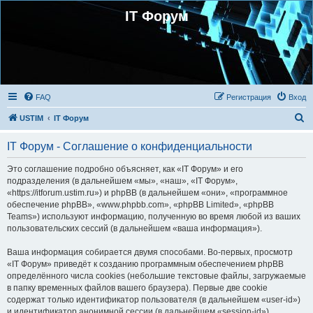
IT Форум
FAQ
Регистрация
Вход
П
USTIM
IT Форум
о
IT Форум - Соглашение о конфиденциальности
и
с
Это соглашение подробно объясняет, как «IT Форум» и его
подразделения (в дальнейшем «мы», «наш», «IT Форум»,
к
«https://itforum.ustim.ru») и phpBB (в дальнейшем «они», «программное
обеспечение phpBB», «www.phpbb.com», «phpBB Limited», «phpBB
Teams») используют информацию, полученную во время любой из ваших
пользовательских сессий (в дальнейшем «ваша информация»).
Ваша информация собирается двумя способами. Во-первых, просмотр
«IT Форум» приведёт к созданию программным обеспечением phpBB
определённого числа cookies (небольшие текстовые файлы, загружаемые
в папку временных файлов вашего браузера). Первые две cookie
содержат только идентификатор пользователя (в дальнейшем «user-id»)
и идентификатор анонимной сессии (в дальнейшем «session-id»),