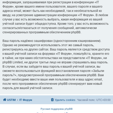
информация, запрашиваемая при регистрации в конференции «IT
Форум», кроме вашего имени пользователя, вашего пароля и вашего
адреса email, может быть как необходимой, так и необязательной ко
вводу, на усмотрение администрации конференции «IT Форум». В любом
случае у вас есть возможность выбрать, какая информация из вашей
учётной записи будет общедоступна. Кроме того, у вас есть возможность
согласиться/отказаться от получения сообщений, автоматически
сгенерированных программным обеспечением phpBB.
Ваш пароль надёжно зашифрован (односторонним хэшированием).
Однако не рекомендуется использовать этот же самый пароль,
регистрируясь на других сайтах. Ваш пароль является средством доступа
к вашей учётной записи на форумах «IT Форум», пожалуйста, храните его
в тайне, ни при каких обстоятельствах ни представители «IT Форум», ни
phpBB Limited, ни другое третье лицо не вправе спрашивать ваш пароль.
В случае, если вы забудете ваш пароль к вашей учётной записи, вы
сможете воспользоваться функцией восстановления пароля «Забыли
пароль?», предусмотренной программным обеспечением phpBB. Вам
будет необходимо ввести ваше имя пользователя и ваш адрес email,
после чего программное обеспечение phpBB сгенерирует вам новый
пароль для вашей учётной записи.
USTIM
IT Форум
Удалить cookies
Часовой пояс:
UTC+03:00
Русская поддержка phpBB