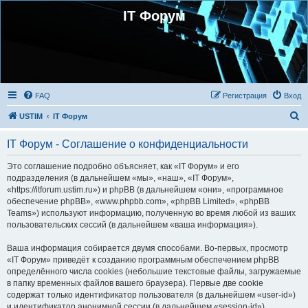
IT Форум
FAQ
Регистрация
Вход
П
USTIM
IT Форум
о
IT Форум - Соглашение о конфиденциальности
и
с
Это соглашение подробно объясняет, как «IT Форум» и его
подразделения (в дальнейшем «мы», «наш», «IT Форум»,
к
«https://itforum.ustim.ru») и phpBB (в дальнейшем «они», «программное
обеспечение phpBB», «www.phpbb.com», «phpBB Limited», «phpBB
Teams») используют информацию, полученную во время любой из ваших
пользовательских сессий (в дальнейшем «ваша информация»).
Ваша информация собирается двумя способами. Во-первых, просмотр
«IT Форум» приведёт к созданию программным обеспечением phpBB
определённого числа cookies (небольшие текстовые файлы, загружаемые
в папку временных файлов вашего браузера). Первые две cookie
содержат только идентификатор пользователя (в дальнейшем «user-id»)
и идентификатор анонимной сессии (в дальнейшем «session-id»),