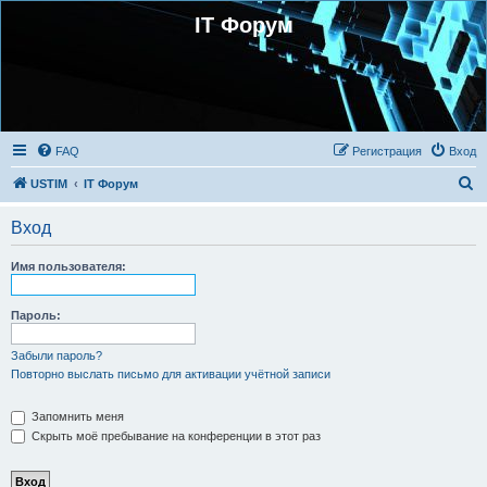
IT Форум
FAQ
Регистрация
Вход
П
USTIM
IT Форум
о
Вход
и
с
Имя пользователя:
к
Пароль:
Забыли пароль?
Повторно выслать письмо для активации учётной записи
Запомнить меня
Скрыть моё пребывание на конференции в этот раз