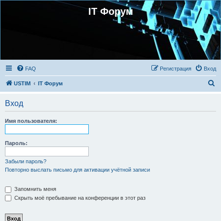
IT Форум
FAQ
Регистрация
Вход
П
USTIM
IT Форум
о
Вход
и
с
Имя пользователя:
к
Пароль:
Забыли пароль?
Повторно выслать письмо для активации учётной записи
Запомнить меня
Скрыть моё пребывание на конференции в этот раз