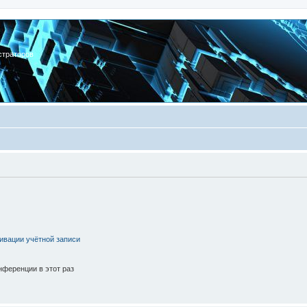
страторов
ивации учётной записи
ференции в этот раз