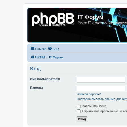
IT Форум
Форум IT специалистов и админи
Ссылки
FAQ
USTIM
IT Форум
Вход
Имя пользователя:
Пароль:
Забыли пароль?
Повторно выслать письмо для акт
Запомнить меня
Скрыть моё пребывание на кон