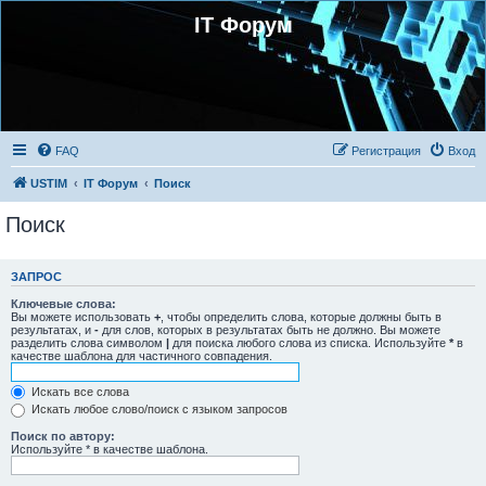
IT Форум
FAQ
Регистрация
Вход
USTIM
IT Форум
Поиск
Поиск
ЗАПРОС
Ключевые слова:
Вы можете использовать
+
, чтобы определить слова, которые должны быть в
результатах, и
-
для слов, которых в результатах быть не должно. Вы можете
разделить слова символом
|
для поиска любого слова из списка. Используйте
*
в
качестве шаблона для частичного совпадения.
Искать все слова
Искать любое слово/поиск с языком запросов
Поиск по автору:
Используйте * в качестве шаблона.