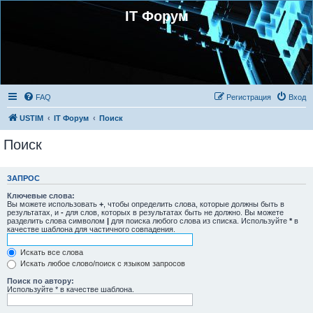
IT Форум
FAQ
Регистрация
Вход
USTIM
IT Форум
Поиск
Поиск
ЗАПРОС
Ключевые слова:
Вы можете использовать
+
, чтобы определить слова, которые должны быть в
результатах, и
-
для слов, которых в результатах быть не должно. Вы можете
разделить слова символом
|
для поиска любого слова из списка. Используйте
*
в
качестве шаблона для частичного совпадения.
Искать все слова
Искать любое слово/поиск с языком запросов
Поиск по автору:
Используйте * в качестве шаблона.