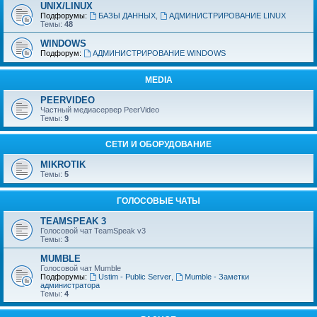
UNIX/LINUX
Подфорумы:
БАЗЫ ДАННЫХ
,
АДМИНИСТРИРОВАНИЕ LINUX
Темы:
48
WINDOWS
Подфорум:
АДМИНИСТРИРОВАНИЕ WINDOWS
MEDIA
PEERVIDEO
Частный медиасервер PeerVideo
Темы:
9
СЕТИ И ОБОРУДОВАНИЕ
MIKROTIK
Темы:
5
ГОЛОСОВЫЕ ЧАТЫ
TEAMSPEAK 3
Голосовой чат TeamSpeak v3
Темы:
3
MUMBLE
Голосовой чат Mumble
Подфорумы:
Ustim - Public Server
,
Mumble - Заметки
администратора
Темы:
4