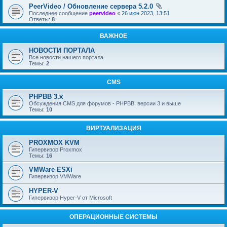
PeerVideo / Обновление сервера 5.2.0
Последнее сообщение
peervideo
«
26 июн 2023, 13:51
Ответы:
8
ВАЖНОЕ
НОВОСТИ ПОРТАЛА
Все новости нашего портала
Темы:
2
CMS
PHPBB 3.x
Обсуждения CMS для форумов - PHPBB, версии 3 и выше
Темы:
10
ВИРТУАЛИЗАЦИЯ
PROXMOX KVM
Гипервизор Proxmox
Темы:
16
VMWare ESXi
Гипервизор VMWare
HYPER-V
Гипервизор Hyper-V от Microsoft
ОПЕРАЦИОННЫЕ СИСТЕМЫ