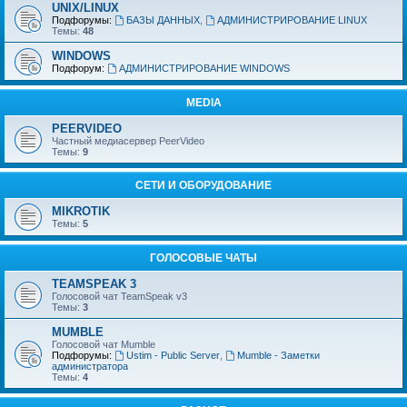
UNIX/LINUX
Подфорумы:
БАЗЫ ДАННЫХ
,
АДМИНИСТРИРОВАНИЕ LINUX
Темы:
48
WINDOWS
Подфорум:
АДМИНИСТРИРОВАНИЕ WINDOWS
MEDIA
PEERVIDEO
Частный медиасервер PeerVideo
Темы:
9
СЕТИ И ОБОРУДОВАНИЕ
MIKROTIK
Темы:
5
ГОЛОСОВЫЕ ЧАТЫ
TEAMSPEAK 3
Голосовой чат TeamSpeak v3
Темы:
3
MUMBLE
Голосовой чат Mumble
Подфорумы:
Ustim - Public Server
,
Mumble - Заметки
администратора
Темы:
4