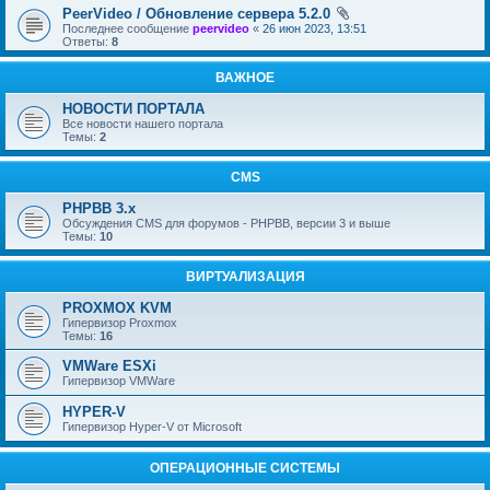
PeerVideo / Обновление сервера 5.2.0
Последнее сообщение
peervideo
«
26 июн 2023, 13:51
Ответы:
8
ВАЖНОЕ
НОВОСТИ ПОРТАЛА
Все новости нашего портала
Темы:
2
CMS
PHPBB 3.x
Обсуждения CMS для форумов - PHPBB, версии 3 и выше
Темы:
10
ВИРТУАЛИЗАЦИЯ
PROXMOX KVM
Гипервизор Proxmox
Темы:
16
VMWare ESXi
Гипервизор VMWare
HYPER-V
Гипервизор Hyper-V от Microsoft
ОПЕРАЦИОННЫЕ СИСТЕМЫ