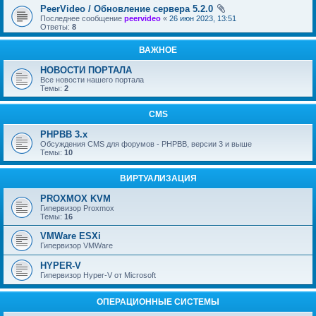
PeerVideo / Обновление сервера 5.2.0
Последнее сообщение
peervideo
«
26 июн 2023, 13:51
Ответы:
8
ВАЖНОЕ
НОВОСТИ ПОРТАЛА
Все новости нашего портала
Темы:
2
CMS
PHPBB 3.x
Обсуждения CMS для форумов - PHPBB, версии 3 и выше
Темы:
10
ВИРТУАЛИЗАЦИЯ
PROXMOX KVM
Гипервизор Proxmox
Темы:
16
VMWare ESXi
Гипервизор VMWare
HYPER-V
Гипервизор Hyper-V от Microsoft
ОПЕРАЦИОННЫЕ СИСТЕМЫ