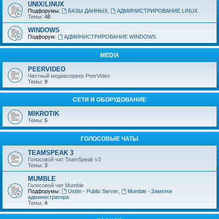
UNIX/LINUX
Подфорумы:
БАЗЫ ДАННЫХ
,
АДМИНИСТРИРОВАНИЕ LINUX
Темы:
48
WINDOWS
Подфорум:
АДМИНИСТРИРОВАНИЕ WINDOWS
MEDIA
PEERVIDEO
Частный медиасервер PeerVideo
Темы:
9
СЕТИ И ОБОРУДОВАНИЕ
MIKROTIK
Темы:
5
ГОЛОСОВЫЕ ЧАТЫ
TEAMSPEAK 3
Голосовой чат TeamSpeak v3
Темы:
3
MUMBLE
Голосовой чат Mumble
Подфорумы:
Ustim - Public Server
,
Mumble - Заметки
администратора
Темы:
4