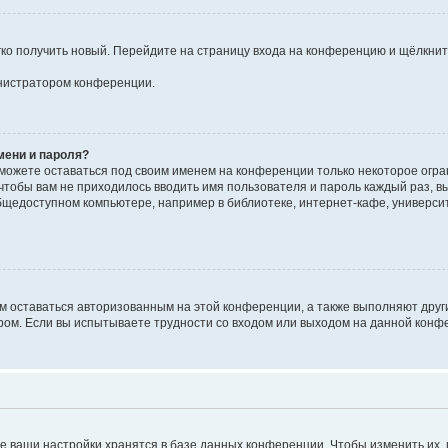
егко получить новый. Перейдите на страницу входа на конференцию и щёлкни
инистратором конференции.
мени и пароля?
сможете оставаться под своим именем на конференции только некоторое огран
 чтобы вам не приходилось вводить имя пользователя и пароль каждый раз, 
щедоступном компьютере, например в библиотеке, интернет-кафе, университе
ам оставаться авторизованным на этой конференции, а также выполняют друг
ом. Если вы испытываете трудности со входом или выходом на данной конфе
е ваши настройки хранятся в базе данных конференции. Чтобы изменить их,