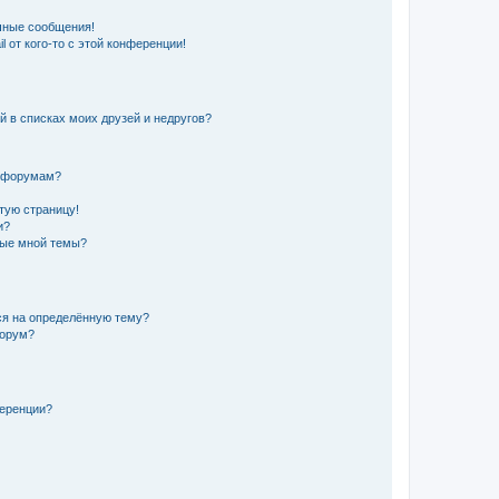
чные сообщения!
 от кого-то с этой конференции!
й в списках моих друзей и недругов?
и форумам?
стую страницу!
и?
ные мной темы?
ься на определённую тему?
форум?
ференции?