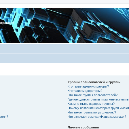
страторов
Уровни пользователей и группы
Кто такие администраторы?
Кто такие модераторы?
Что такое группы пользователей?
Где находятся группы и как мне вступить
Как мне стать лидером группы?
Почему названия некоторых групп имеют
Что такое группа по умолчанию?
роля?
Что означает ссылка «Наша команда»?
Личные сообщения