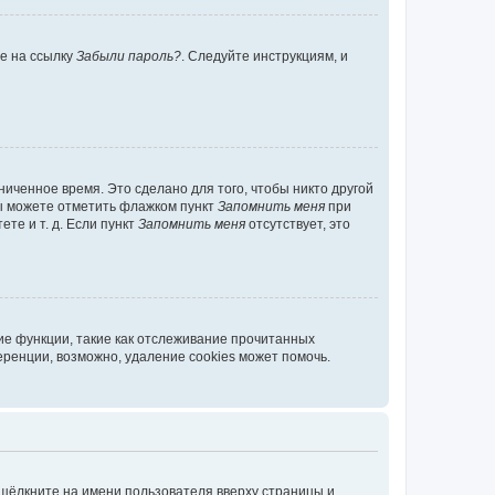
те на ссылку
Забыли пароль?
. Следуйте инструкциям, и
иченное время. Это сделано для того, чтобы никто другой
вы можете отметить флажком пункт
Запомнить меня
при
те и т. д. Если пункт
Запомнить меня
отсутствует, это
ие функции, такие как отслеживание прочитанных
ренции, возможно, удаление cookies может помочь.
 щёлкните на имени пользователя вверху страницы и