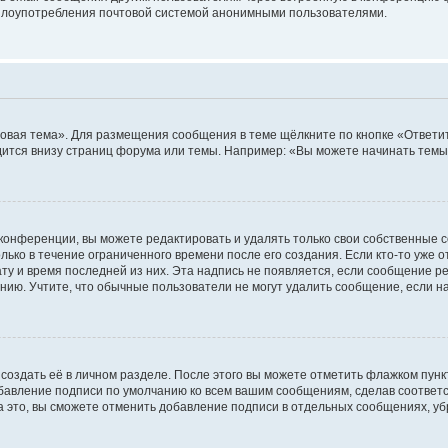
ь злоупотребления почтовой системой анонимными пользователями.
овая тема». Для размещения сообщения в теме щёлкните по кнопке «Ответит
ится внизу страниц форума или темы. Например: «Вы можете начинать темы»
конференции, вы можете редактировать и удалять только свои собственные 
ько в течение ограниченного времени после его создания. Если кто-то уже 
дату и время последней из них. Эта надпись не появляется, если сообщение 
ию. Учтите, что обычные пользователи не могут удалить сообщение, если на 
создать её в личном разделе. После этого вы можете отметить флажком пун
обавление подписи по умолчанию ко всем вашим сообщениям, сделав соотве
а это, вы сможете отменить добавление подписи в отдельных сообщениях, у