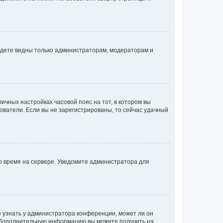
будете видны только администраторам, модераторам и
личных настройках часовой пояс на тот, в котором вы
ьзователи. Если вы не зарегистрированы, то сейчас удачный
но время на сервере. Уведомите администратора для
е узнать у администратора конференции, может ли он
к. Дополнительную информацию вы можете получить на