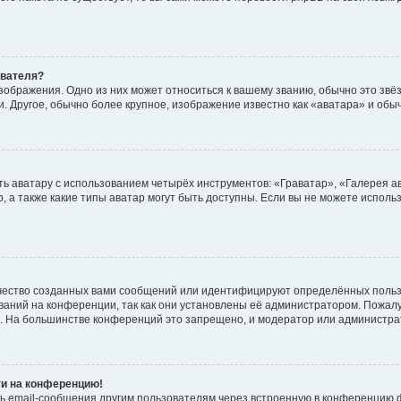
ователя?
зображения. Одно из них может относиться к вашему званию, обычно это звёзд
. Другое, обычно более крупное, изображение известно как «аватара» и обы
ь аватару с использованием четырёх инструментов: «Граватар», «Галерея а
, а также какие типы аватар могут быть доступны. Если вы не можете испол
чество созданных вами сообщений или идентифицируют определённых польз
аний на конференции, так как они установлены её администратором. Пожал
е. На большинстве конференций это запрещено, и модератор или администра
ти на конференцию!
ь email-сообщения другим пользователям через встроенную в конференцию ф