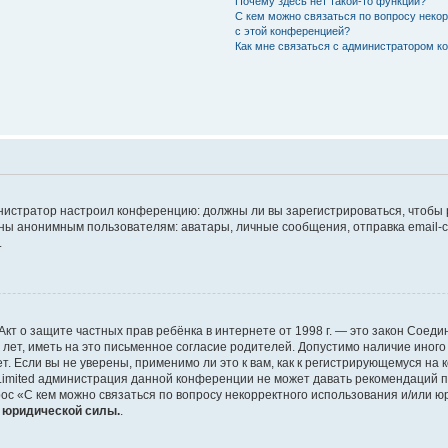
Почему здесь нет такой-то функции?
С кем можно связаться по вопросу неко
с этой конференцией?
Как мне связаться с администратором 
дминистратор настроил конференцию: должны ли вы зарегистрироваться, чтобы
 анонимным пользователям: аватары, личные сообщения, отправка email-сооб
.
 или Акт о защите частных прав ребёнка в интернете от 1998 г. — это закон Со
т, иметь на это письменное согласие родителей. Допустимо наличие иного
 Если вы не уверены, применимо ли это к вам, как к регистрирующемуся на 
Limited администрация данной конференции не может давать рекомендаций 
ос «С кем можно связаться по вопросу некорректного использования и/или ю
т юридической силы.
.