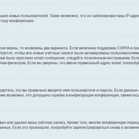
ию новых пользователей. Также возможно, что он заблокировал ваш IP-адре
атору конференции.
они верны, то возможны два варианта. Если включена поддержка COPPA и при 
уется, чтобы все новые учётные записи были активированы пользователями
ам было прислано email-сообщение, следуйте полученным инструкциям. Если
пам-фильтром. Если вы уверены, что ввели правильный адрес email, попробу
едитесь, что вы правильно вводите имя пользователя и пароль. Если данные
Также возможно, что допущена ошибка в конфигурации конференции, свяжитес
вал или удалил вашу учётную запись. Кроме того, многие конференции перио
ных. Если это произошло, попробуйте зарегистрироваться снова и активнее 