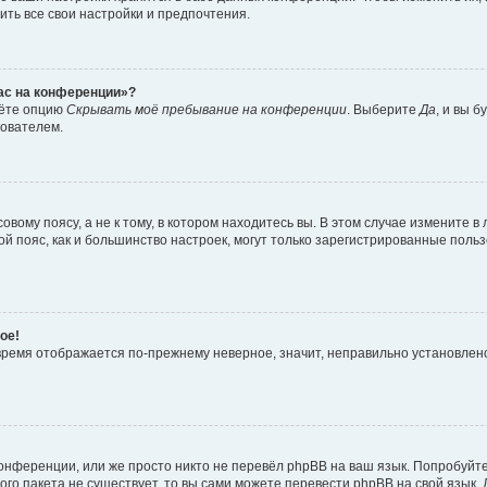
ить все свои настройки и предпочтения.
час на конференции»?
дёте опцию
Скрывать моё пребывание на конференции
. Выберите
Да
, и вы 
зователем.
вому поясу, а не к тому, в котором находитесь вы. В этом случае измените в 
овой пояс, как и большинство настроек, могут только зарегистрированные пол
ое!
о время отображается по-прежнему неверное, значит, неправильно установле
онференции, или же просто никто не перевёл phpBB на ваш язык. Попробуйт
вого пакета не существует, то вы сами можете перевести phpBB на свой язы