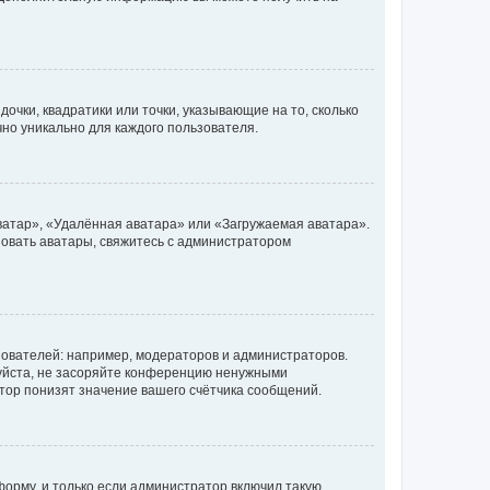
очки, квадратики или точки, указывающие на то, сколько
чно уникально для каждого пользователя.
ватар», «Удалённая аватара» или «Загружаемая аватара».
ьзовать аватары, свяжитесь с администратором
ователей: например, модераторов и администраторов.
уйста, не засоряйте конференцию ненужными
тор понизят значение вашего счётчика сообщений.
орму, и только если администратор включил такую