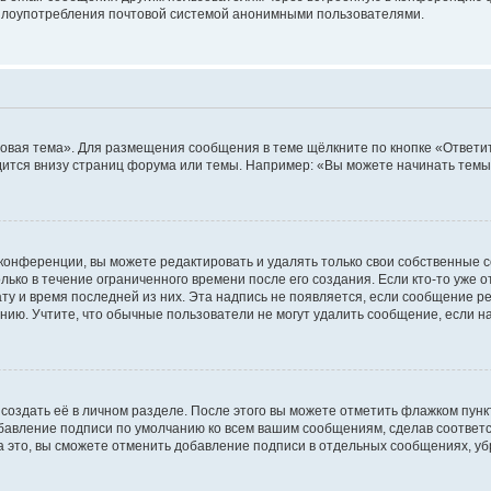
ь злоупотребления почтовой системой анонимными пользователями.
овая тема». Для размещения сообщения в теме щёлкните по кнопке «Ответит
ится внизу страниц форума или темы. Например: «Вы можете начинать темы»
конференции, вы можете редактировать и удалять только свои собственные 
ько в течение ограниченного времени после его создания. Если кто-то уже 
дату и время последней из них. Эта надпись не появляется, если сообщение 
ию. Учтите, что обычные пользователи не могут удалить сообщение, если на 
создать её в личном разделе. После этого вы можете отметить флажком пун
обавление подписи по умолчанию ко всем вашим сообщениям, сделав соотве
а это, вы сможете отменить добавление подписи в отдельных сообщениях, у