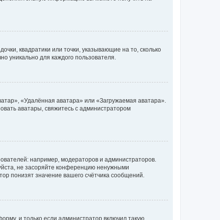
очки, квадратики или точки, указывающие на то, сколько
чно уникально для каждого пользователя.
ватар», «Удалённая аватара» или «Загружаемая аватара».
ьзовать аватары, свяжитесь с администратором
ователей: например, модераторов и администраторов.
уйста, не засоряйте конференцию ненужными
тор понизят значение вашего счётчика сообщений.
орму, и только если администратор включил такую