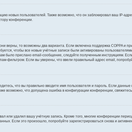
ию новых пользователей. Также возможно, что он заблокировал ваш IP-адре
атору конференции.
они верны, то возможны два варианта. Если включена поддержка COPPA и при 
уется, чтобы все новые учётные записи были активированы пользователями
ам было прислано email-сообщение, следуйте полученным инструкциям. Если
пам-фильтром. Если вы уверены, что ввели правильный адрес email, попробу
едитесь, что вы правильно вводите имя пользователя и пароль. Если данные
Также возможно, что допущена ошибка в конфигурации конференции, свяжитес
вал или удалил вашу учётную запись. Кроме того, многие конференции перио
ных. Если это произошло, попробуйте зарегистрироваться снова и активнее 