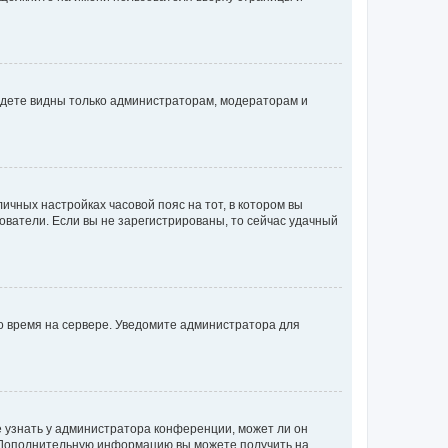
будете видны только администраторам, модераторам и
личных настройках часовой пояс на тот, в котором вы
ьзователи. Если вы не зарегистрированы, то сейчас удачный
но время на сервере. Уведомите администратора для
е узнать у администратора конференции, может ли он
к. Дополнительную информацию вы можете получить на