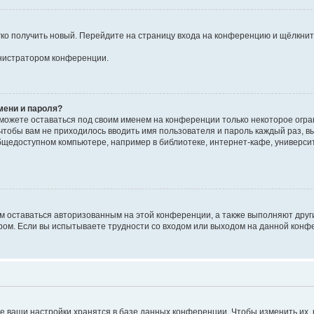
егко получить новый. Перейдите на страницу входа на конференцию и щёлкни
инистратором конференции.
мени и пароля?
сможете оставаться под своим именем на конференции только некоторое огран
 чтобы вам не приходилось вводить имя пользователя и пароль каждый раз, 
щедоступном компьютере, например в библиотеке, интернет-кафе, университе
ам оставаться авторизованным на этой конференции, а также выполняют друг
ом. Если вы испытываете трудности со входом или выходом на данной конфе
е ваши настройки хранятся в базе данных конференции. Чтобы изменить их,