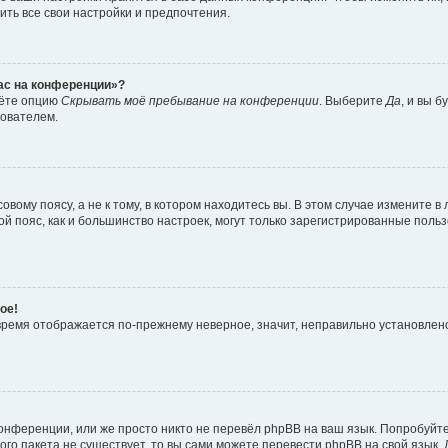
ить все свои настройки и предпочтения.
час на конференции»?
дёте опцию
Скрывать моё пребывание на конференции
. Выберите
Да
, и вы 
зователем.
вому поясу, а не к тому, в котором находитесь вы. В этом случае измените в 
овой пояс, как и большинство настроек, могут только зарегистрированные пол
ое!
о время отображается по-прежнему неверное, значит, неправильно установле
онференции, или же просто никто не перевёл phpBB на ваш язык. Попробуйт
вого пакета не существует, то вы сами можете перевести phpBB на свой язы