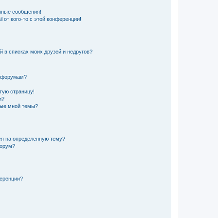
чные сообщения!
 от кого-то с этой конференции!
й в списках моих друзей и недругов?
и форумам?
стую страницу!
и?
ные мной темы?
ься на определённую тему?
форум?
ференции?