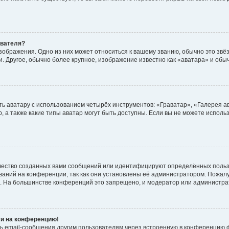
ователя?
зображения. Одно из них может относиться к вашему званию, обычно это звёзд
. Другое, обычно более крупное, изображение известно как «аватара» и обы
ь аватару с использованием четырёх инструментов: «Граватар», «Галерея а
, а также какие типы аватар могут быть доступны. Если вы не можете испол
чество созданных вами сообщений или идентифицируют определённых польз
аний на конференции, так как они установлены её администратором. Пожал
е. На большинстве конференций это запрещено, и модератор или администра
ти на конференцию!
ь email-сообщения другим пользователям через встроенную в конференцию ф