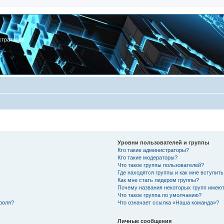
страторов
Уровни пользователей и группы
Кто такие администраторы?
Кто такие модераторы?
Что такое группы пользователей?
Где находятся группы и как мне вступить
Как мне стать лидером группы?
Почему названия некоторых групп имеют
Что такое группа по умолчанию?
роля?
Что означает ссылка «Наша команда»?
Личные сообщения