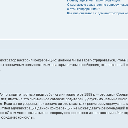
Почему здесь нет такой-то функции?
С кем можно связаться по вопросу неко
с этой конференцией?
Как мне связаться с администратором 
дминистратор настроил конференцию: должны ли вы зарегистрироваться, чтобы
 анонимным пользователям: аватары, личные сообщения, отправка email-сооб
.
 или Акт о защите частных прав ребёнка в интернете от 1998 г. — это закон Со
т, иметь на это письменное согласие родителей. Допустимо наличие иного
 Если вы не уверены, применимо ли это к вам, как к регистрирующемуся на 
Limited администрация данной конференции не может давать рекомендаций 
ос «С кем можно связаться по вопросу некорректного использования и/или ю
т юридической силы.
.