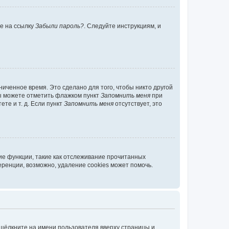
те на ссылку
Забыли пароль?
. Следуйте инструкциям, и
иченное время. Это сделано для того, чтобы никто другой
вы можете отметить флажком пункт
Запомнить меня
при
те и т. д. Если пункт
Запомнить меня
отсутствует, это
ие функции, такие как отслеживание прочитанных
ренции, возможно, удаление cookies может помочь.
 щёлкните на имени пользователя вверху страницы и