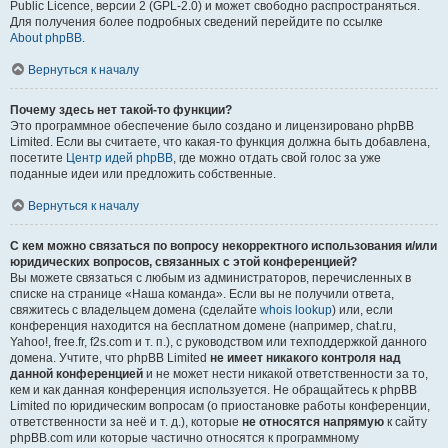
Public Licence, версии 2 (GPL-2.0) и может свободно распространяться.
Для получения более подробных сведений перейдите по ссылке
About phpBB
.
Вернуться к началу
Почему здесь нет такой-то функции?
Это программное обеспечение было создано и лицензировано phpBB
Limited. Если вы считаете, что какая-то функция должна быть добавлена,
посетите
Центр идей phpBB
, где можно отдать свой голос за уже
поданные идеи или предложить собственные.
Вернуться к началу
С кем можно связаться по вопросу некорректного использования и/или
юридических вопросов, связанных с этой конференцией?
Вы можете связаться с любым из администраторов, перечисленных в
списке на странице «Наша команда». Если вы не получили ответа,
свяжитесь с владельцем домена (сделайте
whois lookup
) или, если
конференция находится на бесплатном домене (например, chat.ru,
Yahoo!, free.fr, f2s.com и т. п.), с руководством или техподдержкой данного
домена. Учтите, что phpBB Limited
не имеет никакого контроля над
данной конференцией
и не может нести никакой ответственности за то,
кем и как данная конференция используется. Не обращайтесь к phpBB
Limited по юридическим вопросам (о приостановке работы конференции,
ответственности за неё и т. д.), которые
не относятся напрямую
к сайту
phpBB.com или которые частично относятся к программному