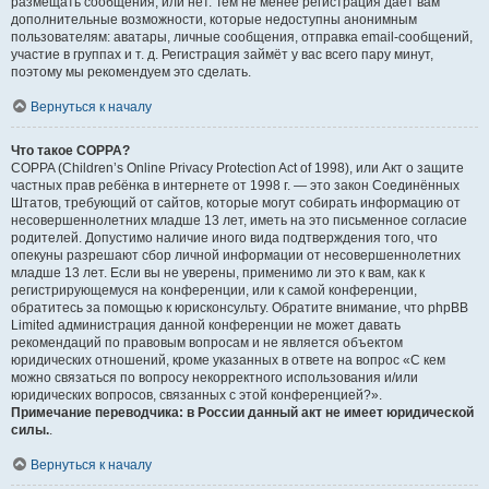
размещать сообщения, или нет. Тем не менее регистрация даёт вам
дополнительные возможности, которые недоступны анонимным
пользователям: аватары, личные сообщения, отправка email-сообщений,
участие в группах и т. д. Регистрация займёт у вас всего пару минут,
поэтому мы рекомендуем это сделать.
Вернуться к началу
Что такое COPPA?
COPPA (Children’s Online Privacy Protection Act of 1998), или Акт о защите
частных прав ребёнка в интернете от 1998 г. — это закон Соединённых
Штатов, требующий от сайтов, которые могут собирать информацию от
несовершеннолетних младше 13 лет, иметь на это письменное согласие
родителей. Допустимо наличие иного вида подтверждения того, что
опекуны разрешают сбор личной информации от несовершеннолетних
младше 13 лет. Если вы не уверены, применимо ли это к вам, как к
регистрирующемуся на конференции, или к самой конференции,
обратитесь за помощью к юрисконсульту. Обратите внимание, что phpBB
Limited администрация данной конференции не может давать
рекомендаций по правовым вопросам и не является объектом
юридических отношений, кроме указанных в ответе на вопрос «С кем
можно связаться по вопросу некорректного использования и/или
юридических вопросов, связанных с этой конференцией?».
Примечание переводчика: в России данный акт не имеет юридической
силы.
.
Вернуться к началу