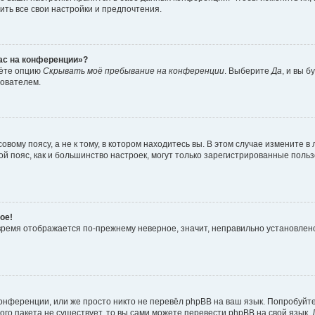
ить все свои настройки и предпочтения.
час на конференции»?
дёте опцию
Скрывать моё пребывание на конференции
. Выберите
Да
, и вы 
зователем.
вому поясу, а не к тому, в котором находитесь вы. В этом случае измените в 
овой пояс, как и большинство настроек, могут только зарегистрированные пол
ое!
о время отображается по-прежнему неверное, значит, неправильно установле
онференции, или же просто никто не перевёл phpBB на ваш язык. Попробуйт
вого пакета не существует, то вы сами можете перевести phpBB на свой язы