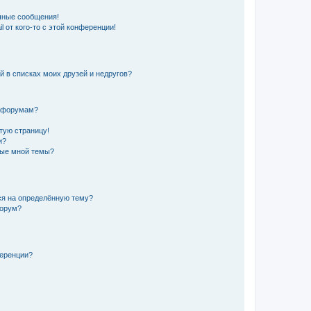
чные сообщения!
 от кого-то с этой конференции!
й в списках моих друзей и недругов?
и форумам?
стую страницу!
и?
ные мной темы?
ься на определённую тему?
форум?
ференции?