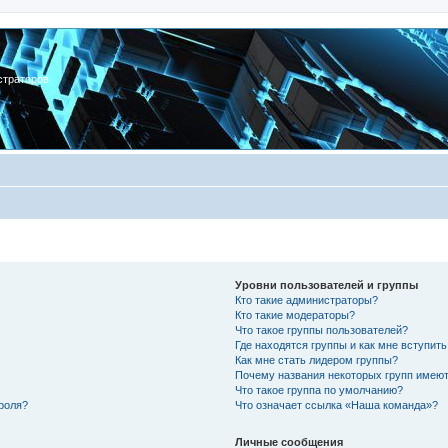
страторов
Уровни пользователей и группы
Кто такие администраторы?
Кто такие модераторы?
Что такое группы пользователей?
Где находятся группы и как мне вступить
Как мне стать лидером группы?
Почему названия некоторых групп имеют
Что такое группа по умолчанию?
роля?
Что означает ссылка «Наша команда»?
Личные сообщения