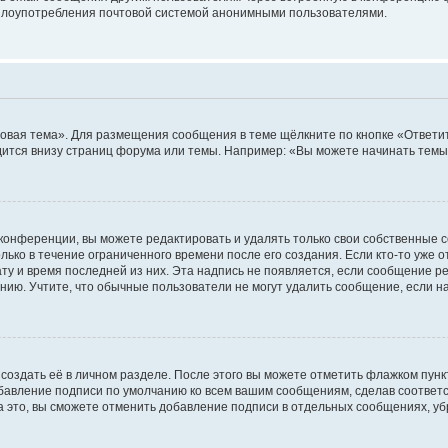
ь злоупотребления почтовой системой анонимными пользователями.
овая тема». Для размещения сообщения в теме щёлкните по кнопке «Ответит
ится внизу страниц форума или темы. Например: «Вы можете начинать темы»
конференции, вы можете редактировать и удалять только свои собственные 
ько в течение ограниченного времени после его создания. Если кто-то уже 
дату и время последней из них. Эта надпись не появляется, если сообщение 
ию. Учтите, что обычные пользователи не могут удалить сообщение, если на 
создать её в личном разделе. После этого вы можете отметить флажком пун
обавление подписи по умолчанию ко всем вашим сообщениям, сделав соотве
а это, вы сможете отменить добавление подписи в отдельных сообщениях, у