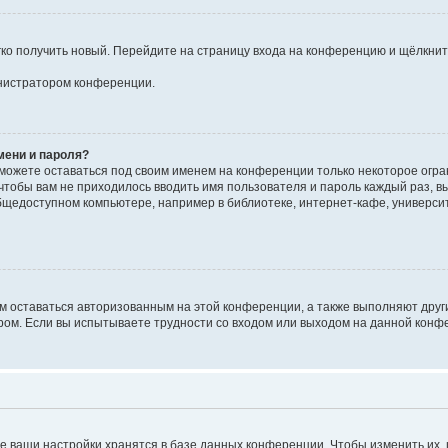
егко получить новый. Перейдите на страницу входа на конференцию и щёлкни
инистратором конференции.
мени и пароля?
сможете оставаться под своим именем на конференции только некоторое огран
 чтобы вам не приходилось вводить имя пользователя и пароль каждый раз, 
щедоступном компьютере, например в библиотеке, интернет-кафе, университе
ам оставаться авторизованным на этой конференции, а также выполняют друг
ом. Если вы испытываете трудности со входом или выходом на данной конфе
е ваши настройки хранятся в базе данных конференции. Чтобы изменить их,