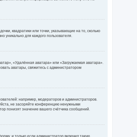
очки, квадратики или точки, указывающие на то, сколько
чно уникально для каждого пользователя.
ватар», «Удалённая аватара» или «Загружаемая аватара».
ьзовать аватары, свяжитесь с администратором
ователей: например, модераторов и администраторов.
уйста, не засоряйте конференцию ненужными
тор понизят значение вашего счётчика сообщений.
орму, и только если администратор включил такую