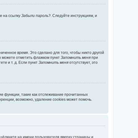
те на ссылку
Забыли пароль?
. Следуйте инструкциям, и
иченное время. Это сделано для того, чтобы никто другой
вы можете отметить флажком пункт
Запомнить меня
при
те и т. д. Если пункт
Запомнить меня
отсутствует, это
ие функции, такие как отслеживание прочитанных
ренции, возможно, удаление cookies может помочь.
 щёлкните на имени пользователя вверху страницы и