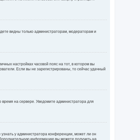
будете видны только администраторам, модераторам и
личных настройках часовой пояс на тот, в котором вы
ьзователи. Если вы не зарегистрированы, то сейчас удачный
но время на сервере. Уведомите администратора для
е узнать у администратора конференции, может ли он
к. Дополнительную информацию вы можете получить на