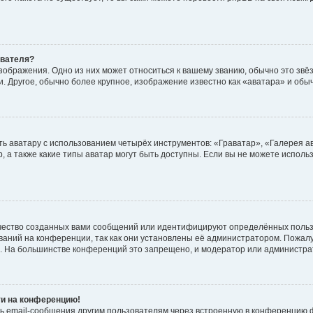
ователя?
зображения. Одно из них может относиться к вашему званию, обычно это звёзд
. Другое, обычно более крупное, изображение известно как «аватара» и обы
ь аватару с использованием четырёх инструментов: «Граватар», «Галерея а
, а также какие типы аватар могут быть доступны. Если вы не можете испол
чество созданных вами сообщений или идентифицируют определённых польз
аний на конференции, так как они установлены её администратором. Пожал
е. На большинстве конференций это запрещено, и модератор или администра
ти на конференцию!
ь email-сообщения другим пользователям через встроенную в конференцию ф