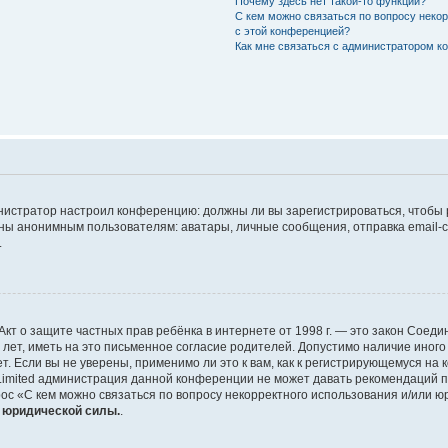
Почему здесь нет такой-то функции?
С кем можно связаться по вопросу неко
с этой конференцией?
Как мне связаться с администратором 
дминистратор настроил конференцию: должны ли вы зарегистрироваться, чтобы
 анонимным пользователям: аватары, личные сообщения, отправка email-сооб
.
 или Акт о защите частных прав ребёнка в интернете от 1998 г. — это закон Со
т, иметь на это письменное согласие родителей. Допустимо наличие иного
 Если вы не уверены, применимо ли это к вам, как к регистрирующемуся на 
Limited администрация данной конференции не может давать рекомендаций 
ос «С кем можно связаться по вопросу некорректного использования и/или ю
т юридической силы.
.