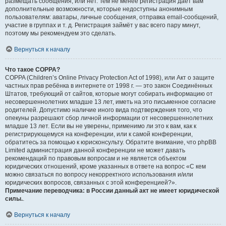
размещать сообщения, или нет. Тем не менее регистрация даёт вам
дополнительные возможности, которые недоступны анонимным
пользователям: аватары, личные сообщения, отправка email-сообщений,
участие в группах и т. д. Регистрация займёт у вас всего пару минут,
поэтому мы рекомендуем это сделать.
Вернуться к началу
Что такое COPPA?
COPPA (Children’s Online Privacy Protection Act of 1998), или Акт о защите
частных прав ребёнка в интернете от 1998 г. — это закон Соединённых
Штатов, требующий от сайтов, которые могут собирать информацию от
несовершеннолетних младше 13 лет, иметь на это письменное согласие
родителей. Допустимо наличие иного вида подтверждения того, что
опекуны разрешают сбор личной информации от несовершеннолетних
младше 13 лет. Если вы не уверены, применимо ли это к вам, как к
регистрирующемуся на конференции, или к самой конференции,
обратитесь за помощью к юрисконсульту. Обратите внимание, что phpBB
Limited администрация данной конференции не может давать
рекомендаций по правовым вопросам и не является объектом
юридических отношений, кроме указанных в ответе на вопрос «С кем
можно связаться по вопросу некорректного использования и/или
юридических вопросов, связанных с этой конференцией?».
Примечание переводчика: в России данный акт не имеет юридической
силы.
.
Вернуться к началу