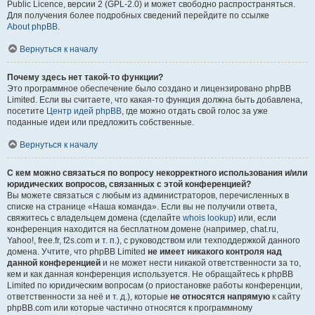
Public Licence, версии 2 (GPL-2.0) и может свободно распространяться.
Для получения более подробных сведений перейдите по ссылке
About phpBB
.
Вернуться к началу
Почему здесь нет такой-то функции?
Это программное обеспечение было создано и лицензировано phpBB
Limited. Если вы считаете, что какая-то функция должна быть добавлена,
посетите
Центр идей phpBB
, где можно отдать свой голос за уже
поданные идеи или предложить собственные.
Вернуться к началу
С кем можно связаться по вопросу некорректного использования и/или
юридических вопросов, связанных с этой конференцией?
Вы можете связаться с любым из администраторов, перечисленных в
списке на странице «Наша команда». Если вы не получили ответа,
свяжитесь с владельцем домена (сделайте
whois lookup
) или, если
конференция находится на бесплатном домене (например, chat.ru,
Yahoo!, free.fr, f2s.com и т. п.), с руководством или техподдержкой данного
домена. Учтите, что phpBB Limited
не имеет никакого контроля над
данной конференцией
и не может нести никакой ответственности за то,
кем и как данная конференция используется. Не обращайтесь к phpBB
Limited по юридическим вопросам (о приостановке работы конференции,
ответственности за неё и т. д.), которые
не относятся напрямую
к сайту
phpBB.com или которые частично относятся к программному