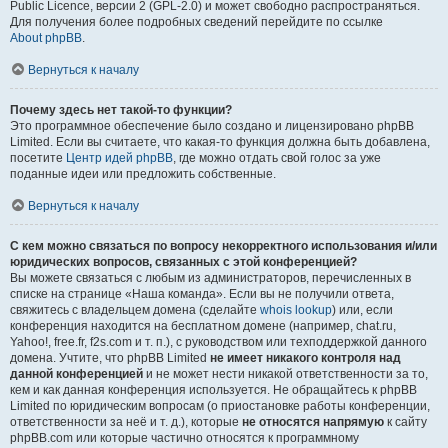
Public Licence, версии 2 (GPL-2.0) и может свободно распространяться.
Для получения более подробных сведений перейдите по ссылке
About phpBB
.
Вернуться к началу
Почему здесь нет такой-то функции?
Это программное обеспечение было создано и лицензировано phpBB
Limited. Если вы считаете, что какая-то функция должна быть добавлена,
посетите
Центр идей phpBB
, где можно отдать свой голос за уже
поданные идеи или предложить собственные.
Вернуться к началу
С кем можно связаться по вопросу некорректного использования и/или
юридических вопросов, связанных с этой конференцией?
Вы можете связаться с любым из администраторов, перечисленных в
списке на странице «Наша команда». Если вы не получили ответа,
свяжитесь с владельцем домена (сделайте
whois lookup
) или, если
конференция находится на бесплатном домене (например, chat.ru,
Yahoo!, free.fr, f2s.com и т. п.), с руководством или техподдержкой данного
домена. Учтите, что phpBB Limited
не имеет никакого контроля над
данной конференцией
и не может нести никакой ответственности за то,
кем и как данная конференция используется. Не обращайтесь к phpBB
Limited по юридическим вопросам (о приостановке работы конференции,
ответственности за неё и т. д.), которые
не относятся напрямую
к сайту
phpBB.com или которые частично относятся к программному