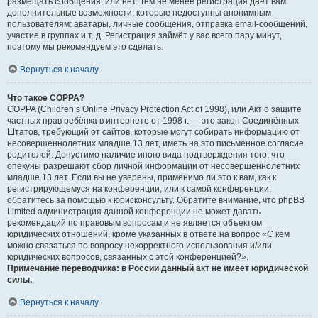
размещать сообщения, или нет. Тем не менее регистрация даёт вам
дополнительные возможности, которые недоступны анонимным
пользователям: аватары, личные сообщения, отправка email-сообщений,
участие в группах и т. д. Регистрация займёт у вас всего пару минут,
поэтому мы рекомендуем это сделать.
Вернуться к началу
Что такое COPPA?
COPPA (Children’s Online Privacy Protection Act of 1998), или Акт о защите
частных прав ребёнка в интернете от 1998 г. — это закон Соединённых
Штатов, требующий от сайтов, которые могут собирать информацию от
несовершеннолетних младше 13 лет, иметь на это письменное согласие
родителей. Допустимо наличие иного вида подтверждения того, что
опекуны разрешают сбор личной информации от несовершеннолетних
младше 13 лет. Если вы не уверены, применимо ли это к вам, как к
регистрирующемуся на конференции, или к самой конференции,
обратитесь за помощью к юрисконсульту. Обратите внимание, что phpBB
Limited администрация данной конференции не может давать
рекомендаций по правовым вопросам и не является объектом
юридических отношений, кроме указанных в ответе на вопрос «С кем
можно связаться по вопросу некорректного использования и/или
юридических вопросов, связанных с этой конференцией?».
Примечание переводчика: в России данный акт не имеет юридической
силы.
.
Вернуться к началу